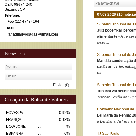
CEP: 08674-240
Suzano
/ SP
07/08/2026
(10 notícia
Telefone:
+55 (11) 47484164
Superior Tribunal de Ju
Email:
Juiz pode fixar perce
fariagiladvogadas@gmail.com
alimentante
-
​A Tercei
desd ...
Newsletter
Superior Tribunal de Ju
Mantida condenação d
cadáver
-
​A desembarg
pe ...
Enviar
Superior Tribunal de Ju
Tribunal vai definir d
Terceira Seção do Super
Cotação da Bolsa de Valores
Conselho Nacional de 
BOVESPA
. . . .
0,92%
Lei Maria da Penha: 2
FRANÇA
. . . .
0,43%
a Lei Maria da Penha e
DOW JONE ...
. . . .
%
ESPANHA
. . . .
0%
TJ São Paulo