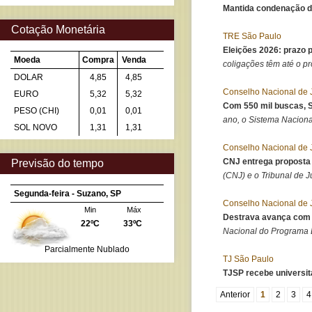
Mantida condenação de 
Cotação Monetária
TRE São Paulo
Eleições 2026: prazo 
Moeda
Compra
Venda
coligações têm até o pr
DOLAR
4,85
4,85
Conselho Nacional de 
EURO
5,32
5,32
Com 550 mil buscas, S
PESO (CHI)
0,01
0,01
ano, o Sistema Naciona
SOL NOVO
1,31
1,31
Conselho Nacional de 
CNJ entrega proposta
Previsão do tempo
(CNJ) e o Tribunal de Jus
Segunda-feira - Suzano, SP
Conselho Nacional de 
Min
Máx
Destrava avança com d
22ºC
33ºC
Nacional do Programa D
Parcialmente Nublado
TJ São Paulo
TJSP recebe universitá
Anterior
1
2
3
4