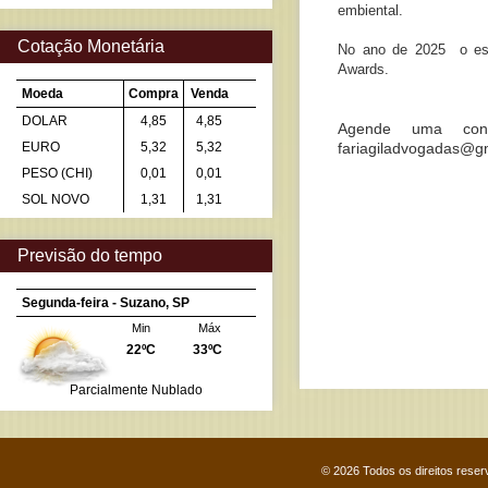
embiental.
Cotação Monetária
No ano de 2025 o escr
Awards.
Moeda
Compra
Venda
DOLAR
4,85
4,85
Agende uma cons
EURO
5,32
5,32
fariagiladvogadas@gm
PESO (CHI)
0,01
0,01
SOL NOVO
1,31
1,31
Previsão do tempo
Segunda-feira - Suzano, SP
Min
Máx
22ºC
33ºC
Parcialmente Nublado
© 2026 Todos os direitos rese