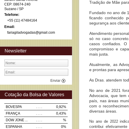
Tradição de Mãe para
CEP: 08674-240
Suzano
/ SP
Fundado no ano de 19
Telefone:
ficando conhecido p
+55 (11) 47484164
segurança aos cliente
Email:
fariagiladvogadas@gmail.com
Atendimento personali
só no caso concreto
casos confiados. O 
compromisso e capac
Newsletter
mais justa.
Atualmente, as Advo
e prontas para apres
As Dras. atendem todo 
Enviar
No ano de 2021 fora
Cotação da Bolsa de Valores
Advocacia, que tem 
país, nas áreas munic
com o reconheciment
BOVESPA
. . . .
0,92%
diversas áreas.
FRANÇA
. . . .
0,43%
DOW JONE ...
. . . .
%
No ano de 2022 indica
contribui efetivament
ESPANHA
. . . .
0%