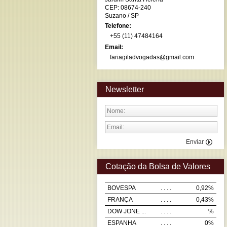
CEP: 08674-240
Suzano
/ SP
Telefone:
+55 (11) 47484164
Email:
fariagiladvogadas@gmail.com
Newsletter
Enviar
Cotação da Bolsa de Valores
BOVESPA
. . . .
0,92%
FRANÇA
. . . .
0,43%
DOW JONE ...
. . . .
%
ESPANHA
. . . .
0%