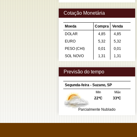
Cotação Monetária
Moeda
Compra
Venda
DOLAR
4,85
4,85
EURO
5,32
5,32
PESO (CHI)
0,01
0,01
SOL NOVO
1,31
1,31
Previsão do tempo
Segunda-feira - Suzano, SP
Min
Máx
22ºC
33ºC
Parcialmente Nublado