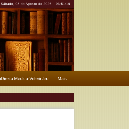
Sábado
,
08 de Agosto de 2026
-
03:51:20
Direito Médico-Veterináro
Mais